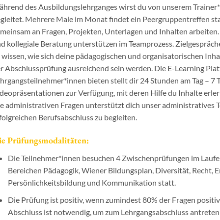
hrend des Ausbildungslehrganges wirst du von unserem Trainer
gleitet. Mehrere Male im Monat findet ein Peergruppentreffen st
meinsam an Fragen, Projekten, Unterlagen und Inhalten arbeiten
d kollegiale Beratung unterstützen im Teamprozess. Zielgespräche
 wissen, wie sich deine pädagogischen und organisatorischen Inha
r Abschlussprüfung ausreichend sein werden. Die E-Learning Platt
hrgangsteilnehmer*innen bieten stellt dir 24 Stunden am Tag – 7
deopräsentationen zur Verfügung, mit deren Hilfe du Inhalte erle
le administrativen Fragen unterstützt dich unser administratives T
folgreichen Berufsabschluss zu begleiten.
ie Prüfungsmodalitäten:
Die Teilnehmer*innen besuchen 4 Zwischenprüfungen im Laufe d
Bereichen Pädagogik, Wiener Bildungsplan, Diversität, Recht,
Persönlichkeitsbildung und Kommunikation statt.
Die Prüfung ist positiv, wenn zumindest 80% der Fragen positi
Abschluss ist notwendig, um zum Lehrgangsabschluss antreten 