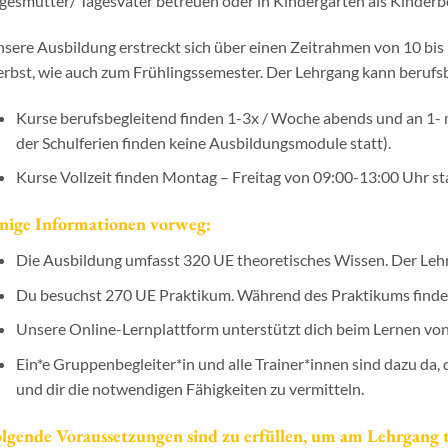
gesmütter/ Tagesväter betreuen oder in Kindergärten als Kinderb
sere Ausbildung erstreckt sich über einen Zeitrahmen von 10 bis
rbst, wie auch zum Frühlingssemester. Der Lehrgang kann berufsb
Kurse berufsbegleitend finden 1-3x / Woche abends und an 1-
der Schulferien finden keine Ausbildungsmodule statt).
Kurse Vollzeit finden Montag – Freitag von 09:00-13:00 Uhr sta
inige Informationen vorweg:
Die Ausbildung umfasst 320 UE theoretisches Wissen. Der Lehr
Du besuchst 270 UE Praktikum. Während des Praktikums finden 
Unsere Online-Lernplattform unterstützt dich beim Lernen von
Ein*e Gruppenbegleiter*in und alle Trainer*innen sind dazu da,
und dir die notwendigen Fähigkeiten zu vermitteln.
lgende Voraussetzungen sind zu erfüllen, um am Lehrgang 