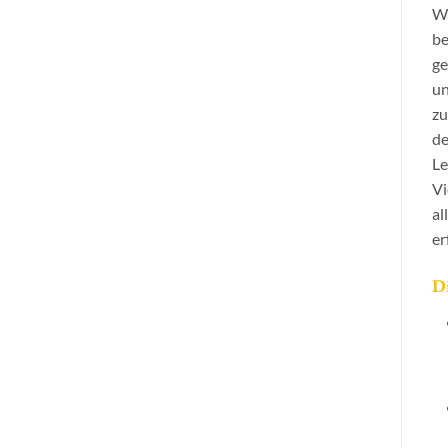
Wä
be
ge
un
zu
de
Le
Vi
al
er
D