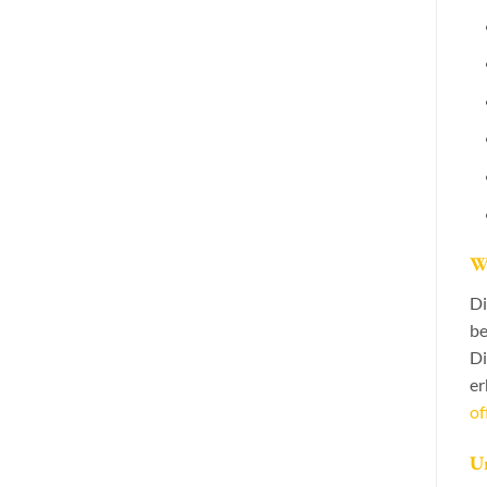
Wa
Di
be
Di
er
of
U