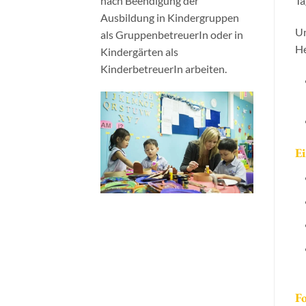
nach Beendigung der
Ta
Ausbildung in Kindergruppen
Un
als GruppenbetreuerIn oder in
He
Kindergärten als
KinderbetreuerIn arbeiten.
E
Fo