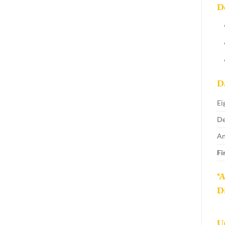
De
D
Ei
De
An
Fi
*
Di
Un