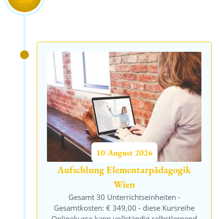
Bildung & Erziehungs-TIPPS
10
August
2026
DIREKT zu dir nach Hause
Aufschlung Elementarpädagogik
ONLINE Kurse ansehen!
Wien
Gesamt 30 Unterrichtseinheiten -
Gesamtkosten: € 349,00 - diese Kursreihe
Onlinekurse kann vollständig selbstlernend