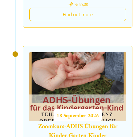
€45,00
Find out more
18
September
2026
Zoomkurs-ADHS Übungen für
Kinder-Garten-Kinder