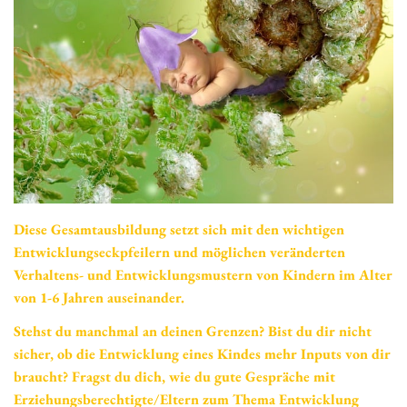
Diese Gesamtausbildung setzt sich mit den wichtigen
Entwicklungseckpfeilern und möglichen veränderten
Verhaltens- und Entwicklungsmustern von Kindern im Alter
von 1-6 Jahren auseinander.
Stehst du manchmal an deinen Grenzen? Bist du dir nicht
sicher, ob die Entwicklung eines Kindes mehr Inputs von dir
braucht? Fragst du dich, wie du gute Gespräche mit
Erziehungsberechtigte/Eltern zum Thema Entwicklung