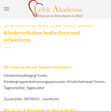
Zum
Inhalt
springen
METHODISCH-DIDAKTISCHER AUFBAU
,
WTBVO - KONFORM
Kinderverhalten beobachten und
reflektieren
Wer kann an diesem Modul teilnehmen?
Elementarpädagog*innen,
Kindergruppenbetreuungspersonen, Kinderbetreuer*innen,
Tagesmütter, Tagesväter
Zusatzinfo: (WTBVO – konform)
Was ist der Schwerpunkt in diesem Modul?