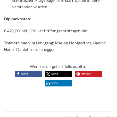
schriftlichen Fragebogen, der klärt, ob die Inhalte
verstanden wurden.
Diplomkosten
:
€ 420,00 inkl. 10% ust Prüfungsantrittsgebühr
Trainer*innen im Lehrgang:
Marion Hopfgartner, Nadine
Hanel, Daniel Traussenegger
Wenn es dir gefällt Teile es bitte!
teilen
teilen
merken
teilen