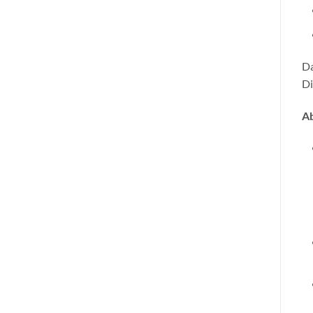
Da
Di
Ab