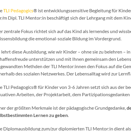
ie
TLI Pedagogics
® ist entwicklungssensitive Begleitung für Kind
r/m Dipl. TLI Mentor:in beschäftigt sich der Lehrgang mit dem Kin
r zentrale Fokus richtet sich auf das Kind als lernendes und wiss
ssensbildung die emotional-soziale Bildung im Vordergrund.
 lehrt diese Ausbildung, wie wir Kinder – ohne sie zu belehren – i
haffensfreude unterstützen und mit Ihnen gemeinsam den Lebensal
gewandten Methden der TLI Mentor:innen den Fokus auf die Ge
nerhalb des sozialen Netzwerkes. Der Lebensalltag wird zur Lernfl
e TLI Pedagogics® für Kinder von 3-6 Jahren setzt sich aus der b
tuativen Arbeiten, der Projektarbeit, dem Partizipationsgedank
ner der größten Merkmale ist der pädagogische Grundgedanke,
de
lbstbestimmten Lernen zu geben
.
e Diplomausbildung zum/zur diplomierten TLI Mentor:in dient als