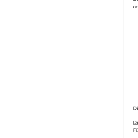
od
Di
Di
Fü