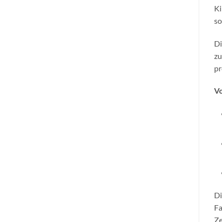
Ki
so
Di
zu
pr
Vo
Di
Fa
Ze