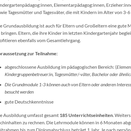
ndergartenpädagog:innen, Elementarpädagog:innen, Erzieher:i
wie Tagesmütter und Tagesväter, die mit Kindern im Alter von 3-6
e Grundausbildung ist auch für Eltern und Großeltern eine gute Mö
 bringen. Eltern, die ihre Kinder im letzten Kindergartenjahr begl
ofitieren ebenfalls vom Gesamtlehrgang.
raussetzung zur Teilnahme:
abgeschlossene Ausbildung im pädagogischen Bereich: (
Element
Kindergruppenbetreuer:in, Tagesmütter/-väter, Bachelor oder ähnlic
Die Grundmodule 1-3 können auch von Eltern oder anderen Interes
besucht werden
gute Deutschkenntnisse
e Ausbildung umfasst gesamt
185 Unterrichtseinheiten
. Weiter
chinhalten zu rechnen. Die Lehrmodule können in 6 Monaten ab
itrahmen bis zum Diplomabschluss beträgt 1 Jahr. Je nach persön