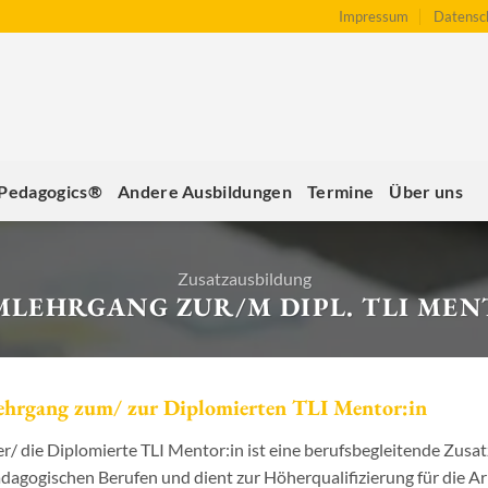
Impressum
Datensc
 Pedagogics®
Andere Ausbildungen
Termine
Über uns
Zusatzausbildung
MLEHRGANG ZUR/M DIPL. TLI MEN
ehrgang zum/ zur Diplomierten TLI Mentor:in
r/ die Diplomierte TLI Mentor:in ist eine berufsbegleitende Zusa
dagogischen Berufen und dient zur Höherqualifizierung für die Ar