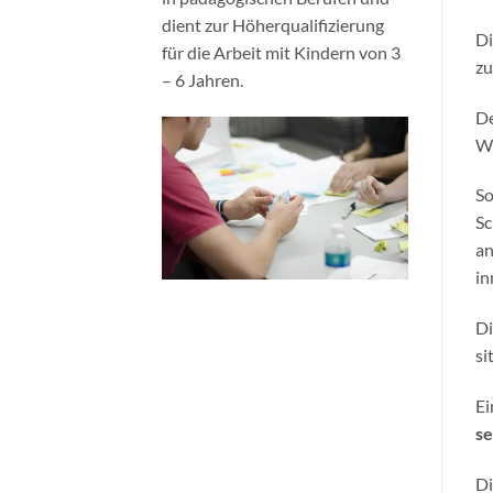
dient zur Höherqualifizierung
D
für die Arbeit mit Kindern von 3
zu
– 6 Jahren.
De
Wi
So
Sc
an
in
Di
si
Ei
se
Di