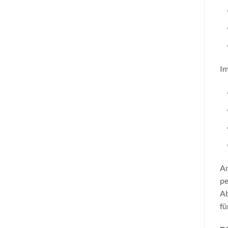
Im
Am
pe
Ab
fü