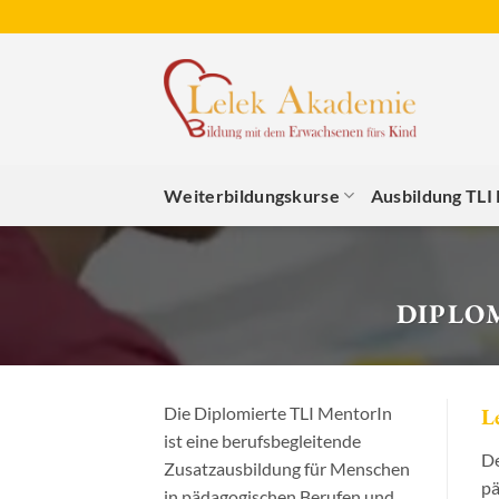
Zum
Inhalt
springen
Weiterbildungskurse
Ausbildung TLI
DIPLO
Die Diplomierte TLI MentorIn
L
ist eine berufsbegleitende
De
Zusatzausbildung für Menschen
pä
in pädagogischen Berufen und