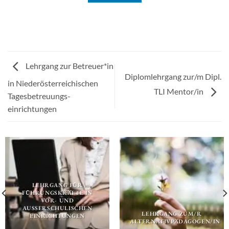
Lehrgang zur Betreuer*in
Diplomlehrgang zur/m Dipl.
in Niederösterreichischen
TLI Mentor/in
Tagesbetreuungs-
einrichtungen
LEHRGANG FÜR
FÜHRUNGSKRÄFTE IN
VOR- UND
AUSSERSCHULISCHEN E
LEHRGANG ZUM/R
INRICHTUNGEN
ALTERNATIVPÄDAGOGEN/IN