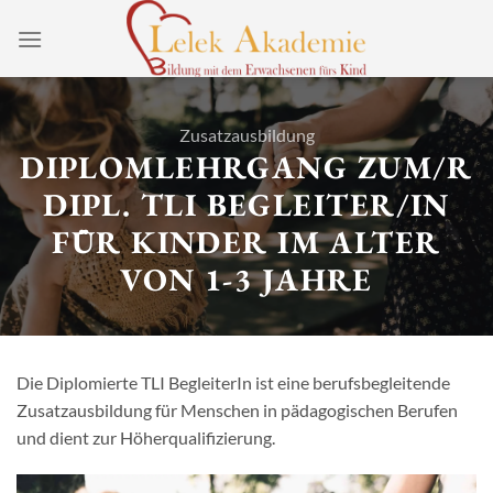
Zum
Inhalt
springen
Zusatzausbildung
DIPLOMLEHRGANG ZUM/R
DIPL. TLI BEGLEITER/IN
FÜR KINDER IM ALTER
VON 1-3 JAHRE
Die Diplomierte TLI BegleiterIn ist eine berufsbegleitende
Zusatzausbildung für Menschen in pädagogischen Berufen
und dient zur Höherqualifizierung.