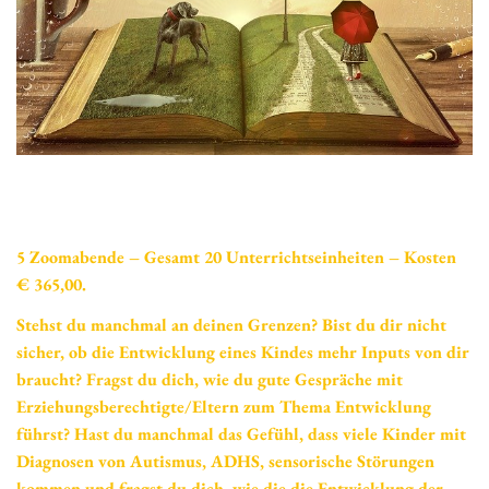
5 Zoomabende – Gesamt 20 Unterrichtseinheiten – Kosten
€ 365,00.
Stehst du manchmal an deinen Grenzen? Bist du dir nicht
sicher, ob die Entwicklung eines Kindes mehr Inputs von dir
braucht? Fragst du dich, wie du gute Gespräche mit
Erziehungsberechtigte/Eltern zum Thema Entwicklung
führst? Hast du manchmal das Gefühl, dass viele Kinder mit
Diagnosen von Autismus, ADHS, sensorische Störungen
kommen und fragst du dich, wie die die Entwicklung der