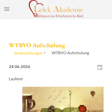
Zum
Inhalt
springen
WTBVO Aufschulung
WTBVO Aufschulung
Veranstaltungen
Ansicht
Veranstaltungen
Verans
24.06.2026
Navigat
für
Ansich
Tag
Datum
24.
Naviga
Laufend
wählen.
Juni
2026