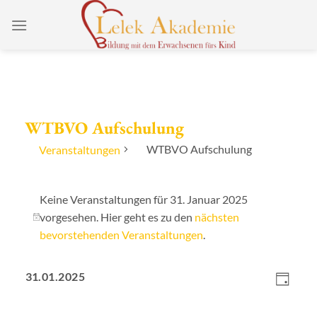
Zum
Inhalt
springen
WTBVO Aufschulung
WTBVO Aufschulung
Veranstaltungen
Veranstaltungen
für
Keine Veranstaltungen für 31. Januar 2025
31.
vorgesehen. Hier geht es zu den
nächsten
Hinweis
Januar
bevorstehenden Veranstaltungen
.
2025
Ansicht
Verans
31.01.2025
Navigat
Ansich
Tag
Datum
Naviga
wählen.