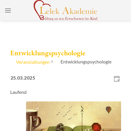
Zum
Inhalt
springen
Entwicklungspsychologie
Entwicklungspsychologie
Veranstaltungen
Ansicht
Veranstaltungen
Verans
25.03.2025
Navigat
für
Ansich
Tag
Datum
25.
Naviga
Laufend
wählen.
März
2025